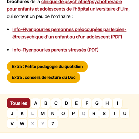
brochures
de la
clinique de psychiatrie/psychothérapie
pour enfants et adolescents de l'hôpital universitaire d'Ulm,
qui sortent un peu de l'ordinaire :
Info-Flyer pour les personnes préoccupées par le bien-
être psychique d'un enfant ou d'un adolescent (PDF)
Info-Flyer pour les parents stressés (PDF)
Extra : Petite pédagogie du quotidien
Extra : conseils de lecture du Doc
Tous les
A
B
C
D
E
F
G
H
I
J
K
L
M
N
O
P
Q
R
S
T
U
V
W
X
Y
Z