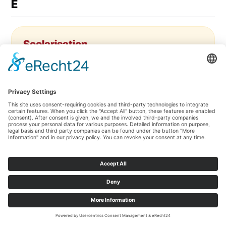
E
Scolarisation
Stress, excitation, anticipation, angoisse : les sentiments liés à
l'entrée à l'école peuvent être très différents. Mais cette
période est toujours riche en émotions, pour les enfants
comme pour les parents. Quelques conseils et réflexions du
médecin à ce sujet. Ses trois enfants ont déjà passé le cap de
l'école, il sait donc très bien de quoi il parle :-).
Vidéo &amp; infos
Protéines en poudre / shakes
Deux classiques de la consultation des jeunes : "Monsieur
Brügel, il faut absolument que vous expliquiez à ma mère qu'il