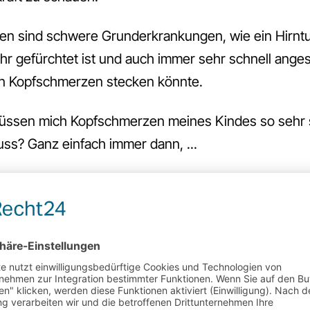
ten sind schwere Grunderkrankungen, wie ein Hirnt
sehr gefürchtet ist und auch immer sehr schnell ang
en Kopfschmerzen stecken könnte.
ssen mich Kopfschmerzen meines Kindes so sehr so
ss? Ganz einfach immer dann, ...
richtig hoch fiebert und auch sonst schlecht beieinand
hrend und viel erbricht und v. a., wenn es in der Nac
ch auffällige neurologische Symptome zeigt. Wenn es 
ch sonst ein auffälliges Verhalten zeigt - und zusä
ollte das Ganze rasch abgeklärt werden.