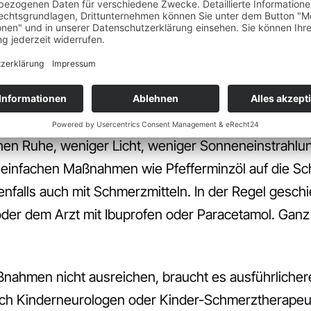
t man eigentlich Zeit und sollte so genau wie mögli
en und wie lange sie andauern. Dabei hilft das Führ
ehr gut.
 darin, dass die Kinder, sobald die Kopfschmerzen au
chen Ruhe, weniger Licht, weniger Sonneneinstrahl
einfachen Maßnahmen wie Pfefferminzöl auf die Schl
lls auch mit Schmerzmitteln. In der Regel geschie
der dem Arzt mit Ibuprofen oder Paracetamol. Ganz w
nahmen nicht ausreichen, braucht es ausführlicher
uch Kinderneurologen oder Kinder-Schmerztherapeu