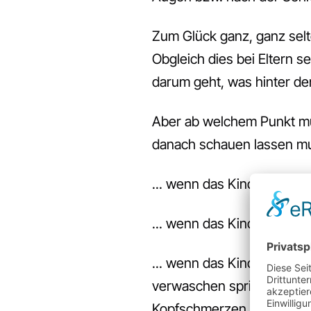
Zum Glück ganz, ganz sel
Obgleich dies bei Eltern 
darum geht, was hinter d
Aber ab welchem Punkt mü
danach schauen lassen mu
... wenn das Kind richtig, 
... wenn das Kind wiederke
... wenn das Kind zusätzli
verwaschen spricht oder au
Kopfschmerzen hat, dann s