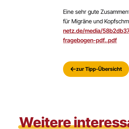
Eine sehr gute Zusammenf
für Migräne und Kopfsch
netz.de/media/58b2db3
fragebogen-pdf..pdf
zur Tipp-Übersicht
Weitere interess