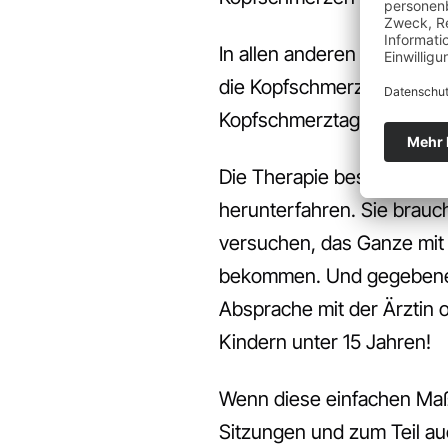
In allen anderen Fällen ha
die Kopfschmerzen auftret
Kopfschmerztagebuches s
Die Therapie besteht meist
herunterfahren. Sie brau
versuchen, das Ganze mit 
bekommen. Und gegebenenfa
Absprache mit der Ärztin o
Kindern unter 15 Jahren!
Wenn diese einfachen Maß
Sitzungen und zum Teil a