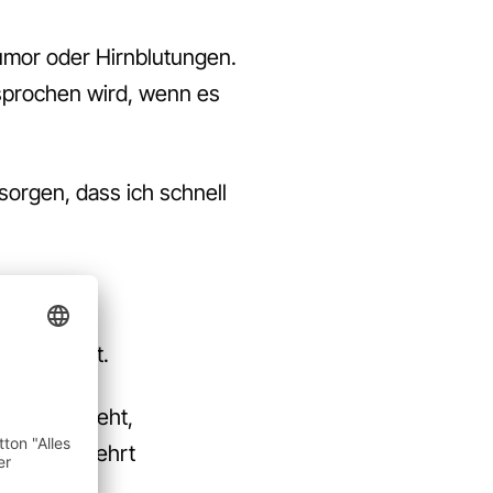
umor oder Hirnblutungen.
esprochen wird, wenn es
rgen, dass ich schnell
er ist.
ht erbricht.
torkelig geht,
tzlich vermehrt