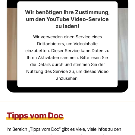
Wir benötigen Ihre Zustimmung,
um den YouTube Video-Service
zu laden!
Wir verwenden einen Service eines
Drittanbieters, um Videoinhalte
einzubetten. Dieser Service kann Daten zu
Ihren Aktivitäten sammeln. Bitte lesen Sie
die Details durch und stimmen Sie der
Nutzung des Service zu, um dieses Video
anzusehen.
Mehr Informationen
Akzeptieren
Tipps vom Doc
powered by
Usercentrics Consent
Management Platform
&
eRecht24
Im Bereich „Tipps vom Doc“ gibt es viele, viele Infos zu den