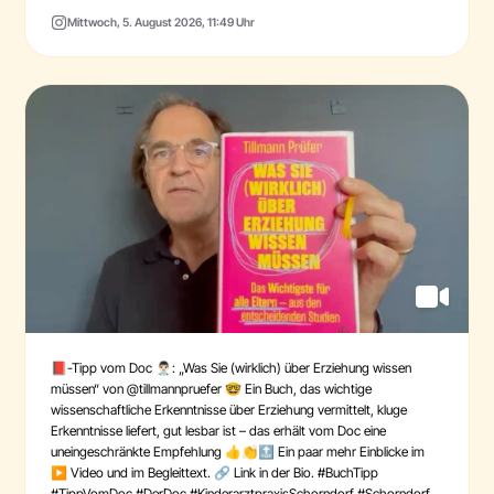
Mittwoch, 5. August 2026, 11:49 Uhr
📕-Tipp vom Doc 👨🏻‍⚕️: „Was Sie (wirklich) über Erziehung wissen
müssen“ von @tillmannpruefer 🤓 Ein Buch, das wichtige
wissenschaftliche Erkenntnisse über Erziehung vermittelt, kluge
Erkenntnisse liefert, gut lesbar ist – das erhält vom Doc eine
uneingeschränkte Empfehlung 👍👏🔝 Ein paar mehr Einblicke im
▶️ Video und im Begleittext. 🔗 Link in der Bio. #BuchTipp
#TippVomDoc #DerDoc #KinderarztpraxisSchorndorf #Schorndorf