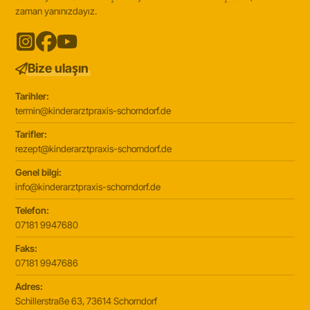
zaman yanınızdayız.
Bize ulaşın
Tarihler:
termin@kinderarztpraxis-schorndorf.de
Tarifler:
rezept@kinderarztpraxis-schorndorf.de
Genel bilgi:
info@kinderarztpraxis-schorndorf.de
Telefon:
07181 9947680
Faks:
07181 9947686
Adres:
Schillerstraße 63, 73614 Schorndorf