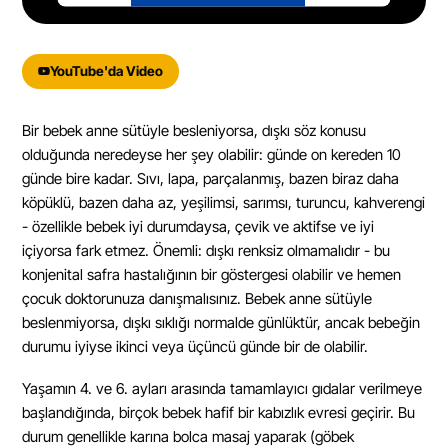
powered by
Usercentrics Consent
Management Platform
&
eRecht24
YouTube'da Video
Bir bebek anne sütüyle besleniyorsa, dışkı söz konusu
olduğunda neredeyse her şey olabilir: günde on kereden 10
günde bire kadar. Sıvı, lapa, parçalanmış, bazen biraz daha
köpüklü, bazen daha az, yeşilimsi, sarımsı, turuncu, kahverengi
- özellikle bebek iyi durumdaysa, çevik ve aktifse ve iyi
içiyorsa fark etmez. Önemli: dışkı renksiz olmamalıdır - bu
konjenital safra hastalığının bir göstergesi olabilir ve hemen
çocuk doktorunuza danışmalısınız. Bebek anne sütüyle
beslenmiyorsa, dışkı sıklığı normalde günlüktür, ancak bebeğin
durumu iyiyse ikinci veya üçüncü günde bir de olabilir.
Yaşamın 4. ve 6. ayları arasında tamamlayıcı gıdalar verilmeye
başlandığında, birçok bebek hafif bir kabızlık evresi geçirir. Bu
durum genellikle karına bolca masaj yaparak (göbek