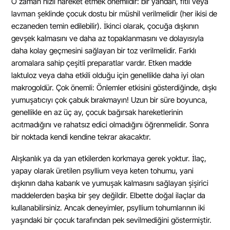
O zaman hızlı hareket etmek önemlidir: bir yandan, fitil veya
lavman şeklinde çocuk dostu bir müshil verilmelidir (her ikisi de
eczaneden temin edilebilir). İkinci olarak, çocuğa dışkının
gevşek kalmasını ve daha az topaklanmasını ve dolayısıyla
daha kolay geçmesini sağlayan bir toz verilmelidir. Farklı
aromalara sahip çeşitli preparatlar vardır. Etken madde
laktuloz veya daha etkili olduğu için genellikle daha iyi olan
makrogoldür. Çok önemli: Önlemler etkisini gösterdiğinde, dışkı
yumuşatıcıyı çok çabuk bırakmayın! Uzun bir süre boyunca,
genellikle en az üç ay, çocuk bağırsak hareketlerinin
acıtmadığını ve rahatsız edici olmadığını öğrenmelidir. Sonra
bir noktada kendi kendine tekrar akacaktır.
Alışkanlık ya da yan etkilerden korkmaya gerek yoktur. İlaç,
yapay olarak üretilen psyllium veya keten tohumu, yani
dışkının daha kabarık ve yumuşak kalmasını sağlayan şişirici
maddelerden başka bir şey değildir. Elbette doğal ilaçlar da
kullanabilirsiniz. Ancak deneyimler, psyllium tohumlarının iki
yaşındaki bir çocuk tarafından pek sevilmediğini göstermiştir.