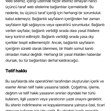
Web sitemiz, içeriği üzerinde hiçbir etkimiz olmayan harici
üçüncü taraf web sitelerine bağlantılar içermektedir. Bu
nedenle, bu üçüncü taraf içeriği için herhangi bir sorumluluk
kabul edemeyiz. Bağlantılı sayfaların içeriğinden her zaman
sayfaların ilgili sağlayıcısı veya operatörü sorumludur. Bağlantı
verilen sayfalar, bağlantı verildiği sırada olası yasal ihlallere
karşı kontrol edilmiştir. Bağlantı verildiği sırada yasa dışı
içerikler tespit edilememiştir. Ancak, bağlantılı sayfaların
içeriğinin sürekli olarak izlenmesi, bir ihlalin somut kanıtı
olmadan makul değildir. Herhangi bir yasal ihlalden haberdar
olursak, bu tür bağlantıları derhal kaldıracağız.
Telif hakkı
Bu sayfalarda site operatörleri tarafından oluşturulan içerik ve
eserler Alman telif hakkı yasasına tabidir. Çoğaltma, işleme,
dağıtım ve telif hakkı yasasının sınırları dışındaki her türlü
kullanım, ilgili yazarın veya yaratıcının yazılı onayını gerektirir.
Bu sitenin indirilmesine ve kopyalanmasına yalnızca özel, ticari
olmayan kullanım için izin verilir. Bu sitedeki içerik operatör